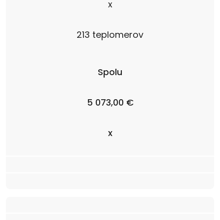
x
213 teplomerov
Spolu
5 073,00 €
x