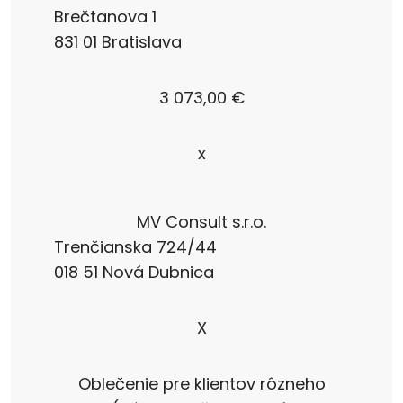
Brečtanova 1
831 01 Bratislava
3 073,00 €
x
MV Consult s.r.o.
Trenčianska 724/44
018 51 Nová Dubnica
X
Oblečenie pre klientov rôzneho