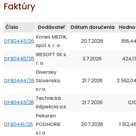
Faktúry
Číslo
Dodávateľ
Dátum doručenia
Hodno
Konex MEDIK,
DFB0445/26
20.7.2026
166,4
spol. s. r. o.
IRESOFT SK s.
DFB0446/26
3.7.2026
424,1
r. o.
Diversey
DFB0444/26
Slovensko,
21.7.2026
2 592,0
s.r.o.
Technická
DFB0443/26
21.7.2026
0,1
inšpekcia a.s.
Pekaren
DFB0441/26
PODHORIE
20.7.2026
1 512,4
s.r.o