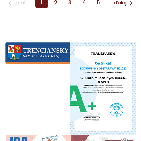
1
2
3
4
5
späť
ďalej