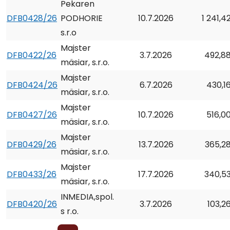
Pekaren
DFB0428/26
PODHORIE
10.7.2026
1 241,4
s.r.o
Majster
DFB0422/26
3.7.2026
492,8
mäsiar, s.r.o.
Majster
DFB0424/26
6.7.2026
430,1
mäsiar, s.r.o.
Majster
DFB0427/26
10.7.2026
516,0
mäsiar, s.r.o.
Majster
DFB0429/26
13.7.2026
365,2
mäsiar, s.r.o.
Majster
DFB0433/26
17.7.2026
340,5
mäsiar, s.r.o.
INMEDIA,spol.
DFB0420/26
3.7.2026
103,2
s r.o.