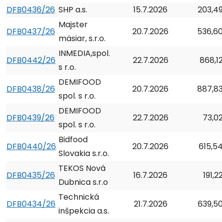
DFB0436/26
SHP a.s.
15.7.2026
203,4
Majster
DFB0437/26
20.7.2026
536,6
mäsiar, s.r.o.
INMEDIA,spol.
DFB0442/26
22.7.2026
868,1
s r.o.
DEMIFOOD
DFB0438/26
20.7.2026
887,8
spol. s r.o.
DEMIFOOD
DFB0439/26
22.7.2026
73,0
spol. s r.o.
Bidfood
DFB0440/26
20.7.2026
615,5
Slovakia s.r.o.
TEKOS Nová
DFB0435/26
16.7.2026
191,
Dubnica s.r.o
Technická
DFB0434/26
21.7.2026
639,5
inšpekcia a.s.