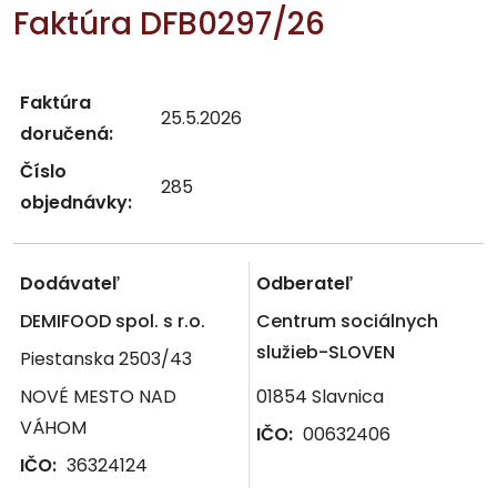
Faktúra DFB0297/26
Faktúra
25.5.2026
doručená:
Číslo
285
objednávky:
Dodávateľ
Odberateľ
DEMIFOOD spol. s r.o.
Centrum sociálnych
služieb-SLOVEN
Piestanska 2503/43
NOVÉ MESTO NAD
01854 Slavnica
VÁHOM
IČO:
00632406
IČO:
36324124