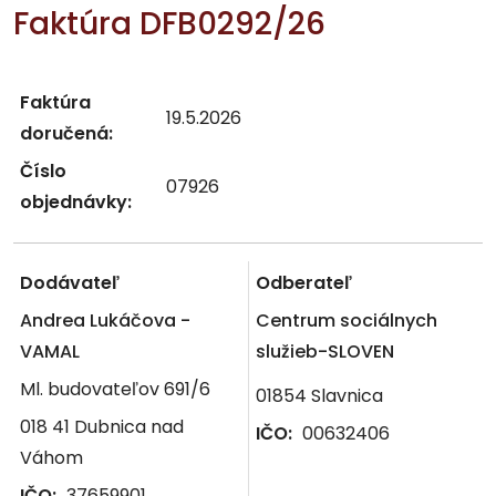
Faktúra DFB0292/26
Faktúra
19.5.2026
doručená:
Číslo
07926
objednávky:
Dodávateľ
Odberateľ
Andrea Lukáčova -
Centrum sociálnych
VAMAL
služieb-SLOVEN
Ml. budovateľov 691/6
01854 Slavnica
018 41 Dubnica nad
IČO:
00632406
Váhom
IČO:
37659901